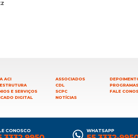
tz
a
A ACI
ASSOCIADOS
DEPOIMENT
 ESTRUTURA
CDL
PROGRAMA
IOS E SERVIÇOS
SCPC
FALE CONO
ICADO DIGITAL
NOTÍCIAS
LE CONOSCO
WHATSAPP
5 3332 9950
55 3332-995