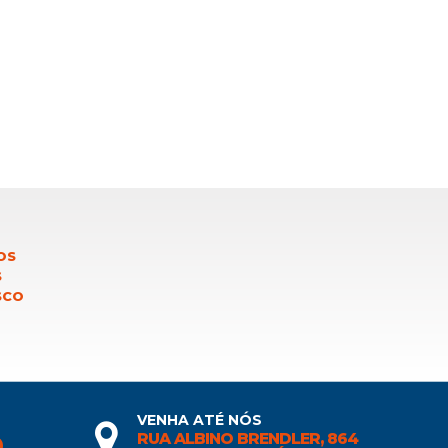
OS
S
SCO
VENHA ATÉ NÓS
RUA ALBINO BRENDLER, 864
0