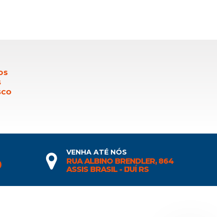
OS
S
SCO
VENHA ATÉ NÓS
RUA ALBINO BRENDLER, 864
0
ASSIS BRASIL - IJUÍ RS