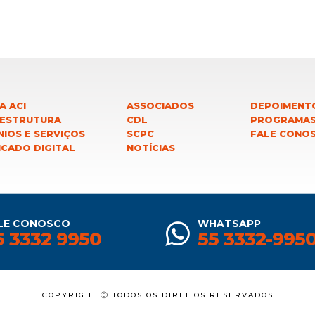
A ACI
ASSOCIADOS
DEPOIMENT
 ESTRUTURA
CDL
PROGRAMA
IOS E SERVIÇOS
SCPC
FALE CONO
ICADO DIGITAL
NOTÍCIAS
LE CONOSCO
WHATSAPP
5 3332 9950
55 3332-995
COPYRIGHT Ⓒ TODOS OS DIREITOS RESERVADOS