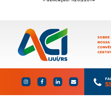
SOBRE 
NOSSA
CONVÊN
CERTIF
FA
5