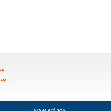
OS
S
SCO
VENHA ATÉ NÓS