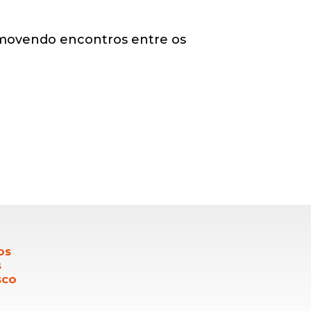
romovendo encontros entre os
OS
S
SCO