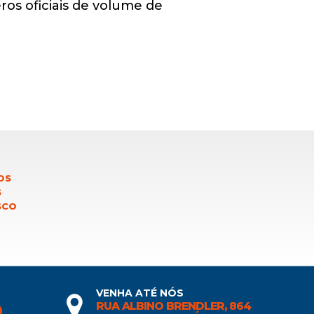
ros oficiais de volume de
OS
S
SCO
VENHA ATÉ NÓS
RUA ALBINO BRENDLER, 864
0