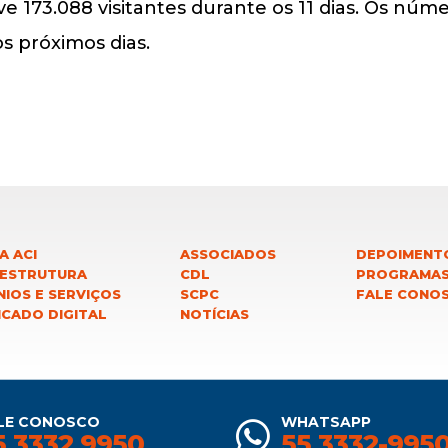
e 173.088 visitantes durante os 11 dias. Os núme
s próximos dias.
A ACI
ASSOCIADOS
DEPOIMENT
 ESTRUTURA
CDL
PROGRAMA
IOS E SERVIÇOS
SCPC
FALE CONO
ICADO DIGITAL
NOTÍCIAS
LE CONOSCO
WHATSAPP
5 3332 9950
55 3332-995