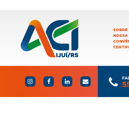
SOBRE 
NOSSA
CONVÊN
CERTIF
FA
5