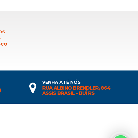
OS
S
SCO
VENHA ATÉ NÓS
RUA ALBINO BRENDLER, 864
0
ASSIS BRASIL - IJUÍ RS