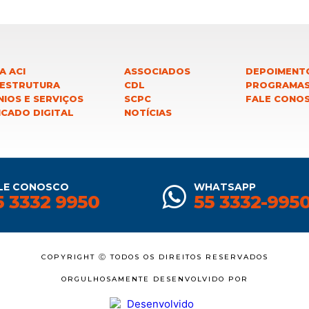
A ACI
ASSOCIADOS
DEPOIMENT
 ESTRUTURA
CDL
PROGRAMA
IOS E SERVIÇOS
SCPC
FALE CONO
ICADO DIGITAL
NOTÍCIAS
LE CONOSCO
WHATSAPP
5 3332 9950
55 3332-995
COPYRIGHT Ⓒ TODOS OS DIREITOS RESERVADOS
ORGULHOSAMENTE DESENVOLVIDO POR