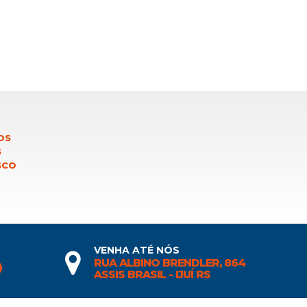
OS
S
SCO
VENHA ATÉ NÓS
RUA ALBINO BRENDLER, 864
0
ASSIS BRASIL - IJUÍ RS