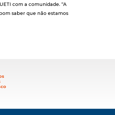
a UETI com a comunidade. “A
 É bom saber que não estamos
OS
S
SCO