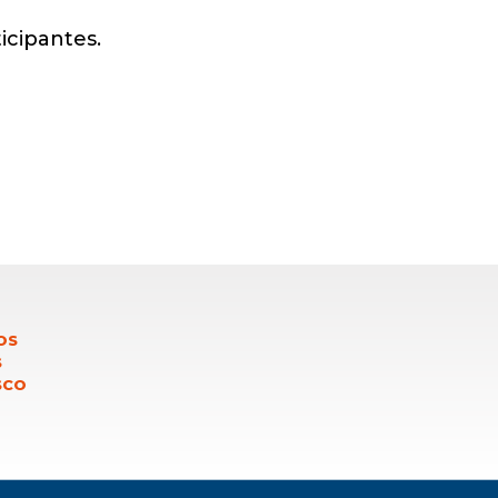
icipantes.
OS
S
SCO