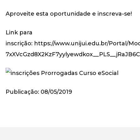
Aproveite esta oportunidade e inscreva-se!
Link para
inscrição: https://www.unijui.edu.br/Portal/M
7xXVcGzd8X2KzF7yylyewdkox__PLS__jRaJB6
Publicação: 08/05/2019