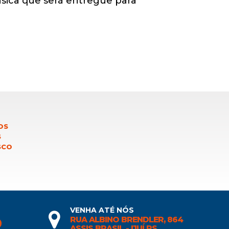
ásica que será entregue para
OS
S
SCO
VENHA ATÉ NÓS
RUA ALBINO BRENDLER, 864
0
ASSIS BRASIL - IJUÍ RS