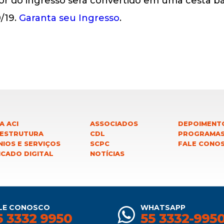
alor do ingresso será convertido em uma cesta b
0/19.
Garanta seu Ingresso
.
A ACI
ASSOCIADOS
DEPOIMENT
 ESTRUTURA
CDL
PROGRAMA
IOS E SERVIÇOS
SCPC
FALE CONO
ICADO DIGITAL
NOTÍCIAS
LE CONOSCO
WHATSAPP
5 3332 9950
55 3332-995