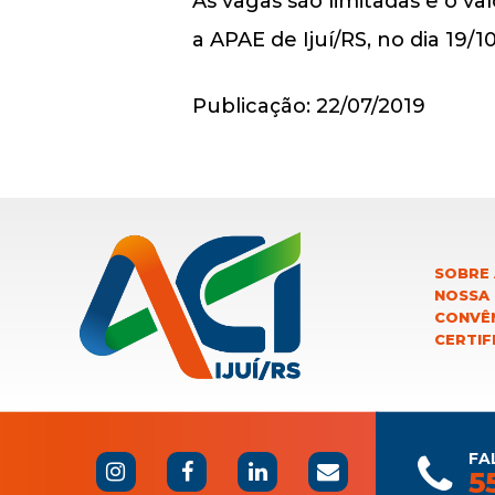
As vagas são limitadas e o v
a APAE de Ijuí/RS, no dia 19/1
Publicação: 22/07/2019
SOBRE 
NOSSA
CONVÊN
CERTIF
FA
5