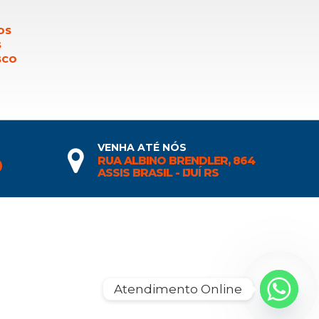
OS
S
SCO
VENHA ATÉ NÓS
RUA ALBINO BRENDLER, 864
0
ASSIS BRASIL - IJUÍ RS
Atendimento Online