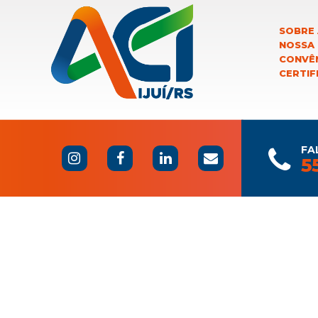
SOBRE 
NOSSA
CONVÊN
CERTIF
FA
5