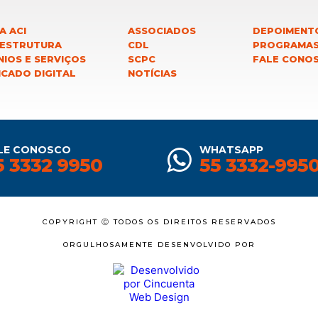
A ACI
ASSOCIADOS
DEPOIMENT
 ESTRUTURA
CDL
PROGRAMA
IOS E SERVIÇOS
SCPC
FALE CONO
ICADO DIGITAL
NOTÍCIAS
LE CONOSCO
WHATSAPP
5 3332 9950
55 3332-995
COPYRIGHT Ⓒ TODOS OS DIREITOS RESERVADOS
ORGULHOSAMENTE DESENVOLVIDO POR