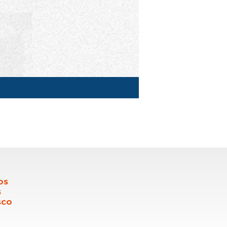
OS
S
SCO