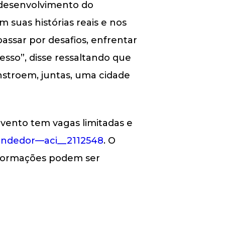
o desenvolvimento do
suas histórias reais e nos
assar por desafios, enfrentar
esso”, disse ressaltando que
nstroem, juntas, uma cidade
evento tem vagas limitadas e
ndedor—aci__2112548
. O
informações podem ser