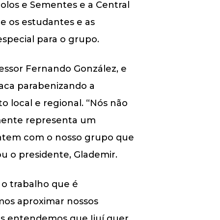
 Solos e Sementes e a Central
nde os estudantes e as
special para o grupo.
ofessor Fernando González, e
laca parabenizando a
 local e regional. “Nós não
lmente representa um
ontem com o nosso grupo que
ou o presidente, Glademir.
 o trabalho que é
amos aproximar nossos
ós entendemos que Ijuí quer