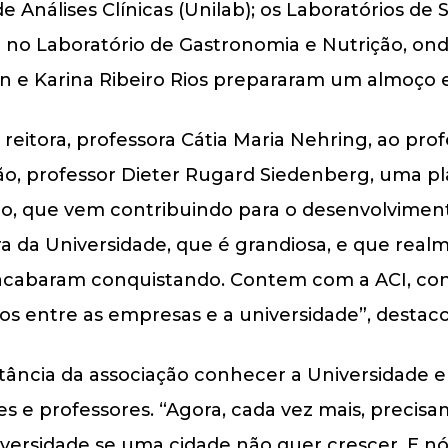
de Análises Clínicas (Unilab); os Laboratórios de
izada no Laboratório de Gastronomia e Nutrição, o
n e Karina Ribeiro Rios prepararam um almoço e
 reitora, professora Cátia Maria Nehring, ao pr
ção, professor Dieter Rugard Siedenberg, uma p
o, que vem contribuindo para o desenvolvimento
a da Universidade, que é grandiosa, e que rea
ão acabaram conquistando. Contem com a ACI, c
aços entre as empresas e a universidade”, destac
tância da associação conhecer a Universidade e
s e professores. “Agora, cada vez mais, precis
iversidade se uma cidade não quer crescer. E n