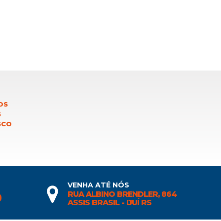
OS
S
SCO
VENHA ATÉ NÓS
RUA ALBINO BRENDLER, 864
0
ASSIS BRASIL - IJUÍ RS