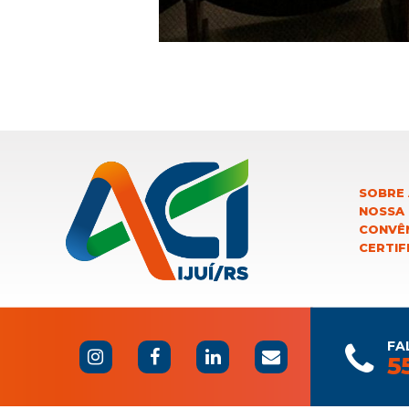
SOBRE 
NOSSA
CONVÊN
CERTIF
FA
5