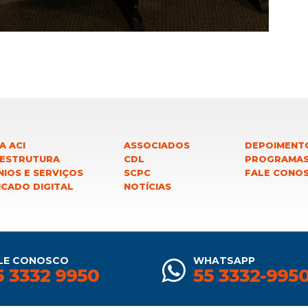
A ACI
ASSOCIADOS
DEPOIMENT
 ESTRUTURA
CDL
PROGRAMA
IOS E SERVIÇOS
SCPC
FALE CONO
ICADO DIGITAL
NOTÍCIAS
LE CONOSCO
WHATSAPP
5 3332 9950
55 3332-995