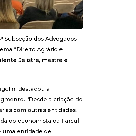
 23ª Subseção dos Advogados
tema “Direito Agrário e
ente Selistre, mestre e
golin, destacou a
egmento. “Desde a criação do
erias com outras entidades,
inda do economista da Farsul
 é uma entidade de