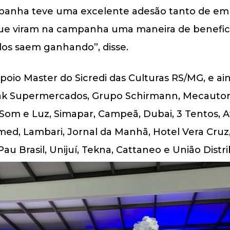
mpanha teve uma excelente adesão tanto de em
ue viram na campanha uma maneira de beneficia
os saem ganhando”, disse.
io Master do Sicredi das Culturas RS/MG, e ai
ak Supermercados, Grupo Schirmann, Mecautor, 
 Som e Luz, Simapar, Campeã, Dubai, 3 Tentos, 
med, Lambari, Jornal da Manhã, Hotel Vera Cruz
au Brasil, Unijuí, Tekna, Cattaneo e União Distri