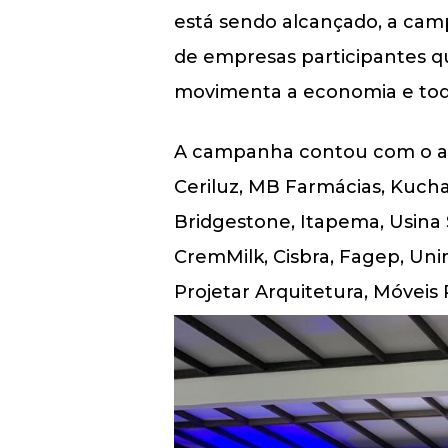
está sendo alcançado, a ca
de empresas participantes q
movimenta a economia e tod
A campanha contou com o apo
Ceriluz, MB Farmácias, Kuch
Bridgestone, Itapema, Usina
CremMilk, Cisbra, Fagep, Uni
Projetar Arquitetura, Móveis P