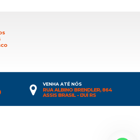
OS
S
SCO
VENHA ATÉ NÓS
RUA ALBINO BRENDLER, 864
0
ASSIS BRASIL - IJUÍ RS