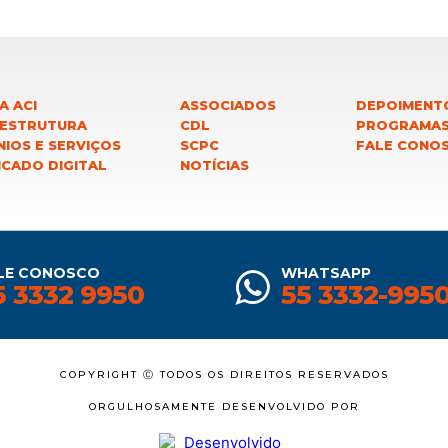
A ACI
ASSOCIADOS
DEPOIMENT
 ESTRUTURA
CDL
PROGRAMA
IOS E SERVIÇOS
SCPC
FALE CONO
ICADO DIGITAL
NOTÍCIAS
LE CONOSCO
WHATSAPP
5 3332 9950
55 3332-995
COPYRIGHT Ⓒ TODOS OS DIREITOS RESERVADOS
ORGULHOSAMENTE DESENVOLVIDO POR