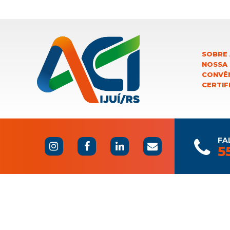
SOBRE 
NOSSA
CONVÊN
CERTIF
FA
5