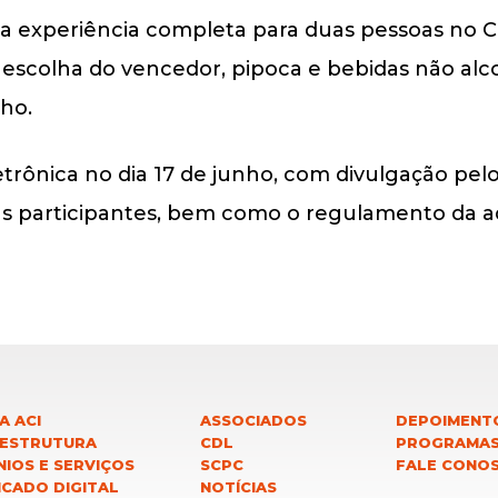
ma experiência completa para duas pessoas no C
e escolha do vencedor, pipoca e bebidas não alc
nho.
etrônica no dia 17 de junho, com divulgação pe
sas participantes, bem como o regulamento da 
A ACI
ASSOCIADOS
DEPOIMENT
 ESTRUTURA
CDL
PROGRAMA
IOS E SERVIÇOS
SCPC
FALE CONO
ICADO DIGITAL
NOTÍCIAS