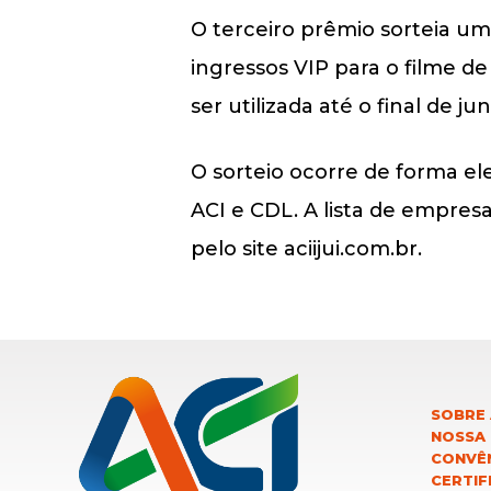
O terceiro prêmio sorteia u
ingressos VIP para o filme d
ser utilizada até o final de ju
O sorteio ocorre de forma el
ACI e CDL. A lista de empre
pelo site aciijui.com.br.
SOBRE 
NOSSA
CONVÊN
CERTIF