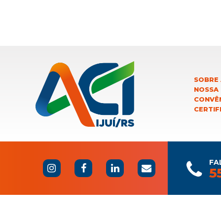
SOBRE 
NOSSA
CONVÊN
CERTIF
FA
5