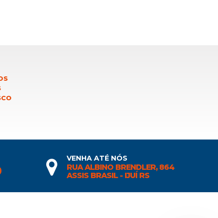
OS
S
SCO
VENHA ATÉ NÓS
RUA ALBINO BRENDLER, 864
0
ASSIS BRASIL - IJUÍ RS