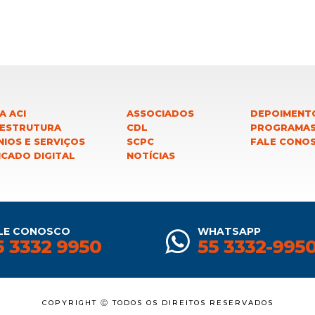
A ACI
ASSOCIADOS
DEPOIMENT
 ESTRUTURA
CDL
PROGRAMA
IOS E SERVIÇOS
SCPC
FALE CONO
ICADO DIGITAL
NOTÍCIAS
LE CONOSCO
WHATSAPP
5 3332 9950
55 3332-995
COPYRIGHT Ⓒ TODOS OS DIREITOS RESERVADOS