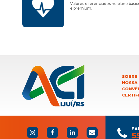
Valores diferenciados no plano básic
e premium.
SOBRE 
NOSSA
CONVÊN
CERTIF
FA
5