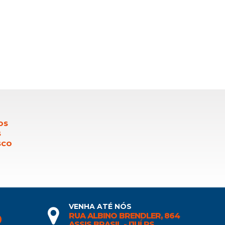
OS
S
SCO
VENHA ATÉ NÓS
RUA ALBINO BRENDLER, 864
0
ASSIS BRASIL - IJUÍ RS