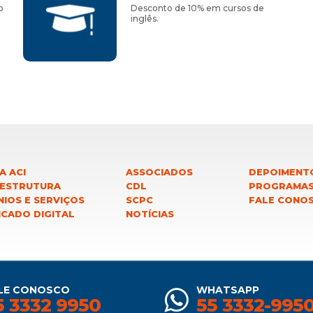
o
Desconto de 10% em cursos de
inglês.
A ACI
ASSOCIADOS
DEPOIMENT
 ESTRUTURA
CDL
PROGRAMA
IOS E SERVIÇOS
SCPC
FALE CONO
ICADO DIGITAL
NOTÍCIAS
LE CONOSCO
WHATSAPP
5 3332 9950
55 3332-995