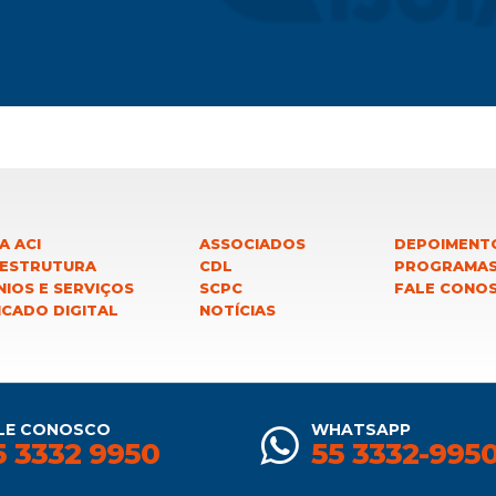
A ACI
ASSOCIADOS
DEPOIMENT
 ESTRUTURA
CDL
PROGRAMA
IOS E SERVIÇOS
SCPC
FALE CONO
ICADO DIGITAL
NOTÍCIAS
LE CONOSCO
WHATSAPP
5 3332 9950
55 3332-995