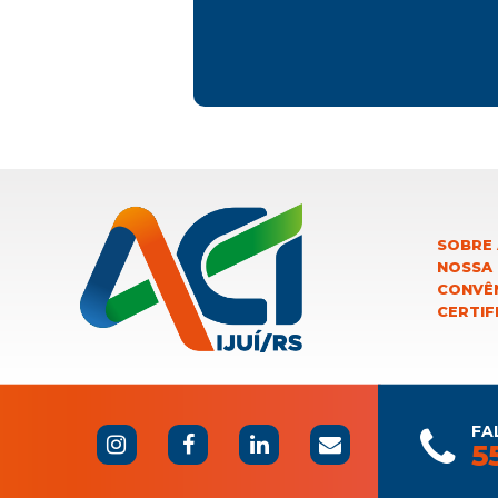
SOBRE 
NOSSA
CONVÊN
CERTIF
FA
5