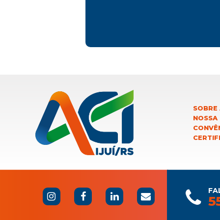
SOBRE 
NOSSA
CONVÊN
CERTIF
FA
5