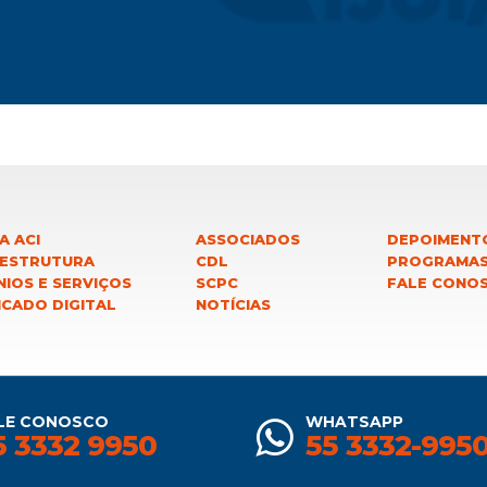
A ACI
ASSOCIADOS
DEPOIMENT
 ESTRUTURA
CDL
PROGRAMA
IOS E SERVIÇOS
SCPC
FALE CONO
ICADO DIGITAL
NOTÍCIAS
LE CONOSCO
WHATSAPP
5 3332 9950
55 3332-995