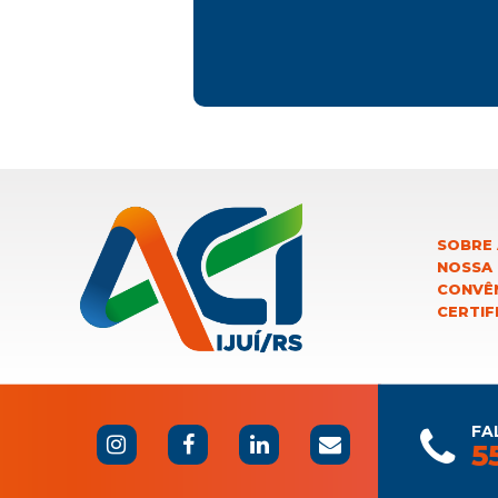
SOBRE 
NOSSA
CONVÊN
CERTIF
FA
5