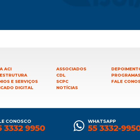
A ACI
ASSOCIADOS
DEPOIMENT
 ESTRUTURA
CDL
PROGRAMA
IOS E SERVIÇOS
SCPC
FALE CONO
ICADO DIGITAL
NOTÍCIAS
LE CONOSCO
WHATSAPP
5 3332 9950
55 3332-995