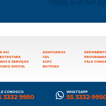
A ACI
ASSOCIADOS
DEPOIMENT
 ESTRUTURA
CDL
PROGRAMA
IOS E SERVIÇOS
SCPC
FALE CONO
ICADO DIGITAL
NOTÍCIAS
LE CONOSCO
WHATSAPP
5 3332 9950
55 3332-995