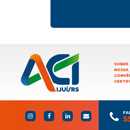
SOBRE 
NOSSA
CONVÊN
CERTIF
FA
5