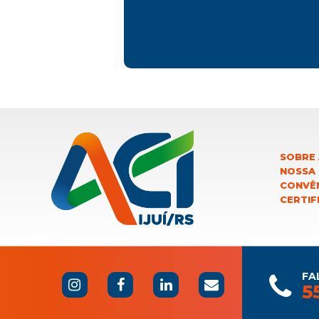
SOBRE 
NOSSA
CONVÊN
CERTIF
FA
5