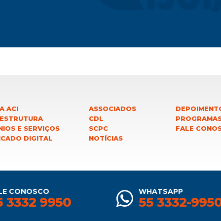
A ACI
ASSOCIADOS
DEPOIMENT
 ESTRUTURA
CDL
PROGRAMA
IOS E SERVIÇOS
SCPC
FALE CONO
ICADO DIGITAL
NOTÍCIAS
LE CONOSCO
WHATSAPP
5 3332 9950
55 3332-995