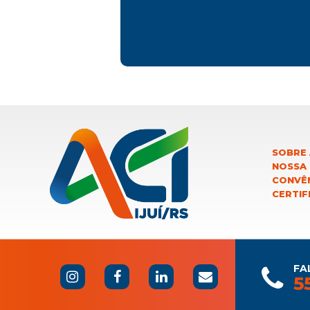
SOBRE 
NOSSA
CONVÊN
CERTIF
FA
5