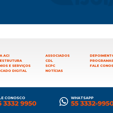
A ACI
ASSOCIADOS
DEPOIMENT
 ESTRUTURA
CDL
PROGRAMA
IOS E SERVIÇOS
SCPC
FALE CONO
ICADO DIGITAL
NOTÍCIAS
LE CONOSCO
WHATSAPP
5 3332 9950
55 3332-995