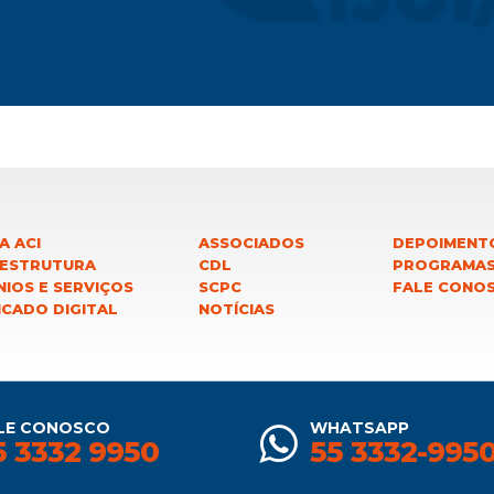
A ACI
ASSOCIADOS
DEPOIMENT
 ESTRUTURA
CDL
PROGRAMA
IOS E SERVIÇOS
SCPC
FALE CONO
ICADO DIGITAL
NOTÍCIAS
LE CONOSCO
WHATSAPP
5 3332 9950
55 3332-995