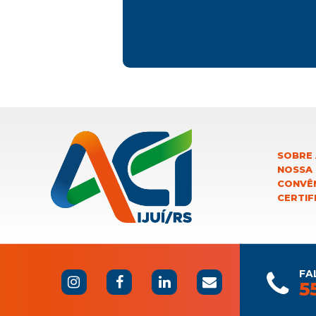
SOBRE 
NOSSA
CONVÊN
CERTIF
FA
5