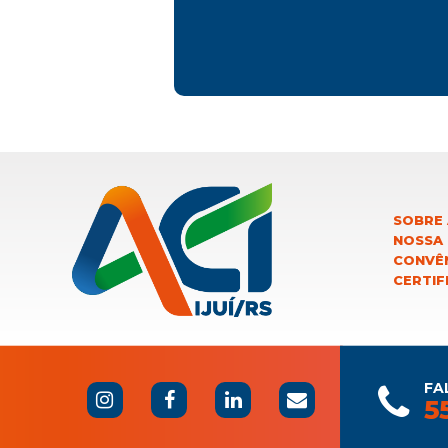
SOBRE 
NOSSA
CONVÊN
CERTIF
FA
5