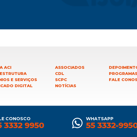
A ACI
ASSOCIADOS
DEPOIMENT
 ESTRUTURA
CDL
PROGRAMA
IOS E SERVIÇOS
SCPC
FALE CONO
ICADO DIGITAL
NOTÍCIAS
LE CONOSCO
WHATSAPP
5 3332 9950
55 3332-995