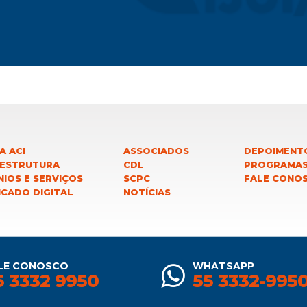
A ACI
ASSOCIADOS
DEPOIMENT
 ESTRUTURA
CDL
PROGRAMA
IOS E SERVIÇOS
SCPC
FALE CONO
ICADO DIGITAL
NOTÍCIAS
LE CONOSCO
WHATSAPP
5 3332 9950
55 3332-995