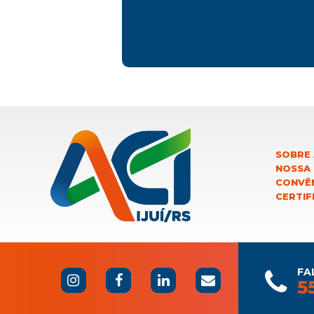
SOBRE 
NOSSA
CONVÊN
CERTIF
FA
5