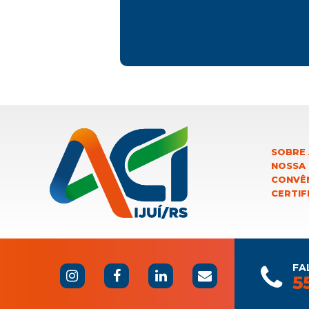
SOBRE 
NOSSA
CONVÊN
CERTIF
FA
5