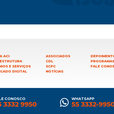
A ACI
ASSOCIADOS
DEPOIMENT
 ESTRUTURA
CDL
PROGRAMA
IOS E SERVIÇOS
SCPC
FALE CONO
ICADO DIGITAL
NOTÍCIAS
LE CONOSCO
WHATSAPP
5 3332 9950
55 3332-995