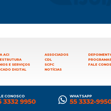
A ACI
ASSOCIADOS
DEPOIMENT
 ESTRUTURA
CDL
PROGRAMA
IOS E SERVIÇOS
SCPC
FALE CONO
ICADO DIGITAL
NOTÍCIAS
LE CONOSCO
WHATSAPP
5 3332 9950
55 3332-995