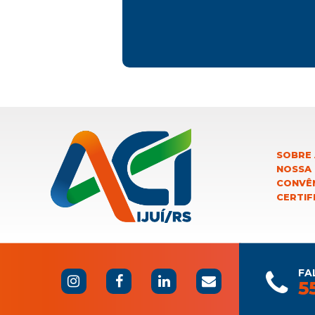
SOBRE 
NOSSA
CONVÊN
CERTIF
FA
5