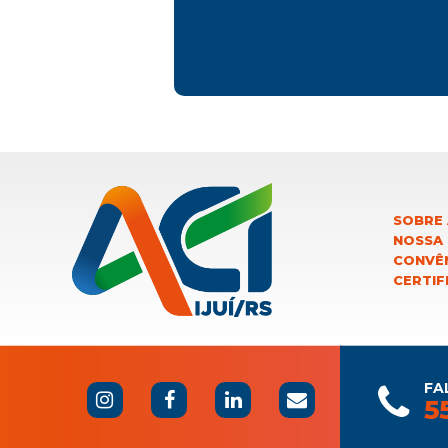
SOBRE 
NOSSA
CONVÊN
CERTIF
FA
5