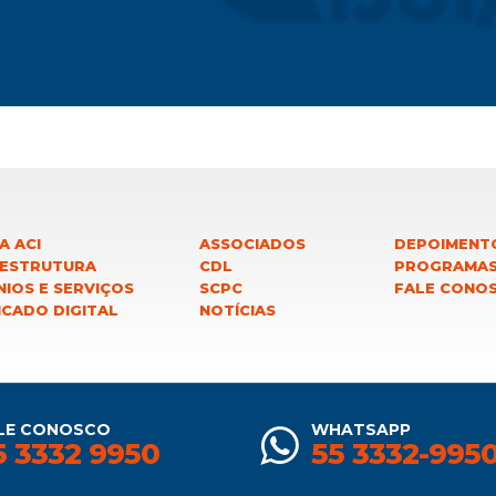
A ACI
ASSOCIADOS
DEPOIMENT
 ESTRUTURA
CDL
PROGRAMA
IOS E SERVIÇOS
SCPC
FALE CONO
ICADO DIGITAL
NOTÍCIAS
LE CONOSCO
WHATSAPP
5 3332 9950
55 3332-995