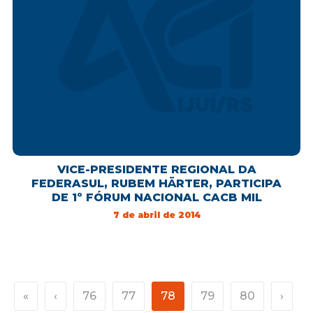
VICE-PRESIDENTE REGIONAL DA
FEDERASUL, RUBEM HÄRTER, PARTICIPA
DE 1º FÓRUM NACIONAL CACB MIL
7 de abril de 2014
«
‹
76
77
78
79
80
›